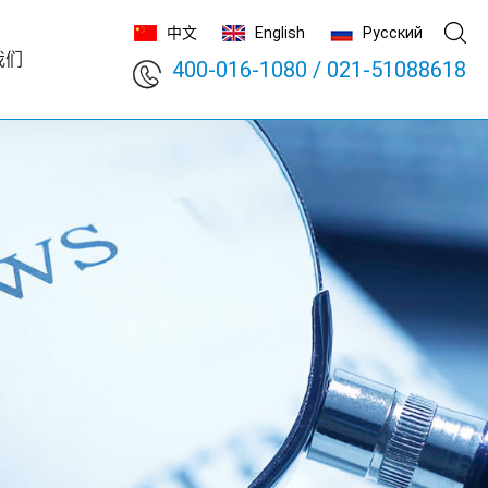
中文
English
Русский
我们
400-016-1080
/
021-51088618
