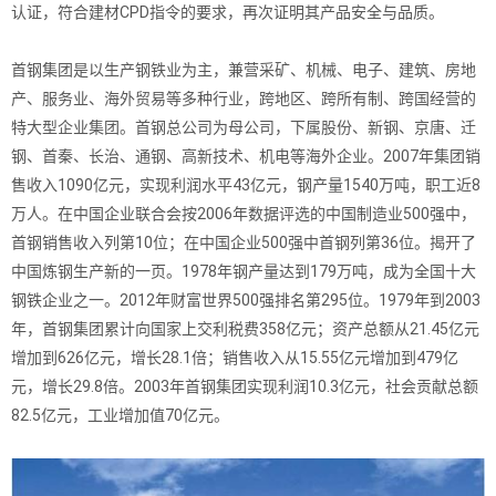
认证，符合建材CPD指令的要求，再次证明其产品安全与品质。
首钢集团是以生产钢铁业为主，兼营采矿、机械、电子、建筑、房地
产、服务业、海外贸易等多种行业，跨地区、跨所有制、跨国经营的
特大型企业集团。首钢总公司为母公司，下属股份、新钢、京唐、迁
钢、首秦、长治、通钢、高新技术、机电等海外企业。2007年集团销
售收入1090亿元，实现利润水平43亿元，钢产量1540万吨，职工近8
万人。在中国企业联合会按2006年数据评选的中国制造业500强中，
首钢销售收入列第10位；在中国企业500强中首钢列第36位。揭开了
中国炼钢生产新的一页。1978年钢产量达到179万吨，成为全国十大
钢铁企业之一。2012年财富世界500强排名第295位。1979年到2003
年，首钢集团累计向国家上交利税费358亿元；资产总额从21.45亿元
增加到626亿元，增长28.1倍；销售收入从15.55亿元增加到479亿
元，增长29.8倍。2003年首钢集团实现利润10.3亿元，社会贡献总额
82.5亿元，工业增加值70亿元。